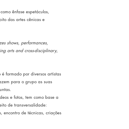
 como ênfase espetáculos,
ito das artes cênicas e
izes shows, performances,
ng arts and cross-disciplinary,
é formado por diversos artistas
razem para o grupo as suas
juntas.
ídeos e fotos, tem como base a
eito de transversalidade:
, encontro de técnicas, criações